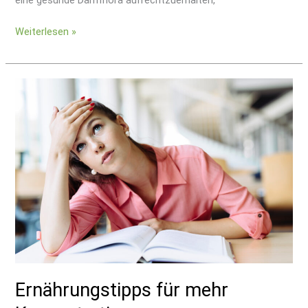
eine gesunde Darmflora aufrechtzuerhalten,
Weiterlesen »
Ernährungstipps
für
mehr
Konzentration
Ernährungstipps für mehr