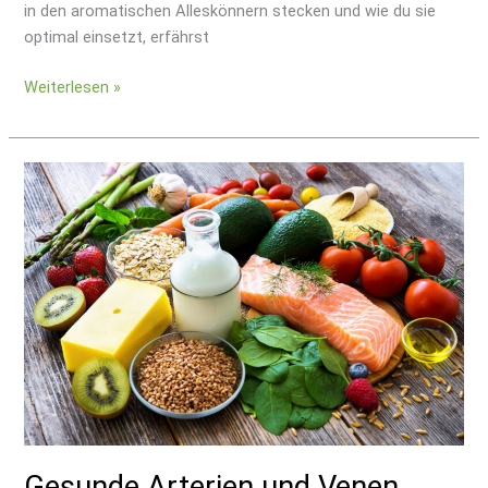
in den aromatischen Alleskönnern stecken und wie du sie
optimal einsetzt, erfährst
Weiterlesen »
Gesunde
Arterien
und
Venen
durch
richtige
Ernährung
Gesunde Arterien und Venen