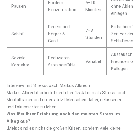
Fördern
5–10
Pausen
ohne Able
Konzentration
Minuten
einlegen
Regeneriert
Bildschirmf
7–8
Schlaf
Körper &
Zeit vor d
Stunden
Geist
Schlafeng
Austausch
Soziale
Reduzieren
Variabel
Freunden o
Kontakte
Stressgefühle
Kollegen
Interview mit Stresscoach Markus Albrecht
Markus Albrecht arbeitet seit über 15 Jahren als Stress- und
Mentaltrainer und unterstützt Menschen dabei, gelassener
und fokussierter zu leben.
Was löst Ihrer Erfahrung nach den meisten Stress im
Alltag aus?
„Meist sind es nicht die großen Krisen, sondern viele kleine