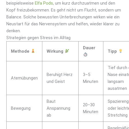
beispielsweise
Elfa Pods
, um kurz durchzuatmen und den
Kopf freizubekommen. Es geht nicht um Flucht, sondern um
Balance. Solche bewussten Unterbrechungen wirken wie ein
Neustart für das Nervensystem und helfen, wieder klarer zu
denken.
Strategien gegen Stress im Alltag
Dauer
Methode
Wirkung
Tipp
Tief durch 
Beruhigt Herz
3–5
Nase einat
Atemübungen
und Geist
Minuten
langsam
ausatmen
Baut
Spazieren
20–30
Bewegung
Anspannung
oder leicht
Minuten
ab
Stretching
Regelmäßi