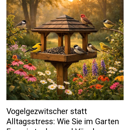
Alltagsstress:
Wie
Sie
im
Garten
Energie
tanken
und
Vögel
unterstützen
Vogelgezwitscher statt
Alltagsstress: Wie Sie im Garten