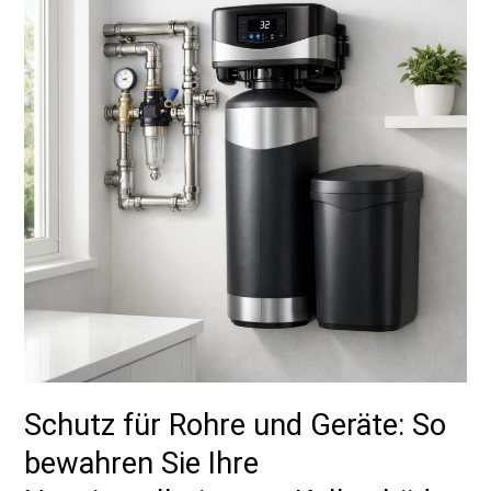
Rohre
und
Geräte:
So
bewahren
Sie
Ihre
Hausinstallation
vor
Kalkschäden
Schutz für Rohre und Geräte: So
bewahren Sie Ihre