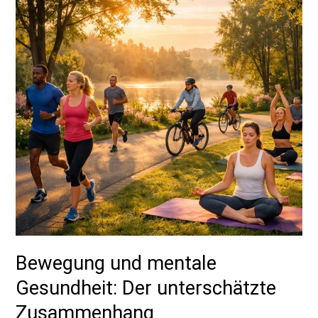
Gesundheit:
Der
unterschätzte
Zusammenhang
Bewegung und mentale
Gesundheit: Der unterschätzte
Zusammenhang