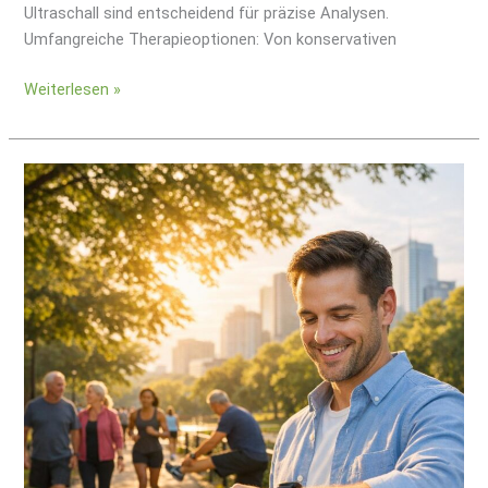
Ultraschall sind entscheidend für präzise Analysen.
Umfangreiche Therapieoptionen: Von konservativen
Weiterlesen »
10.000
Schritte
am
Tag
–
sinnvoll
oder
Mythos?