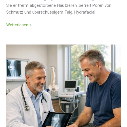
Sie entfernt abgestorbene Hautzellen, befreit Poren von
Schmutz und überschüssigem Talg. Hydrafacial
Weiterlesen »
Individuelle
Diagnosen,
die
Bewegung
neu
definieren
–
ohne
Kompromisse