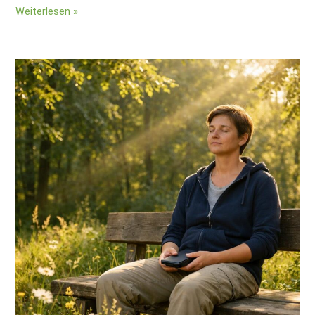
Weiterlesen »
Digital
Detox:
Warum
bewusste
Pausen
so
wichtig
sind